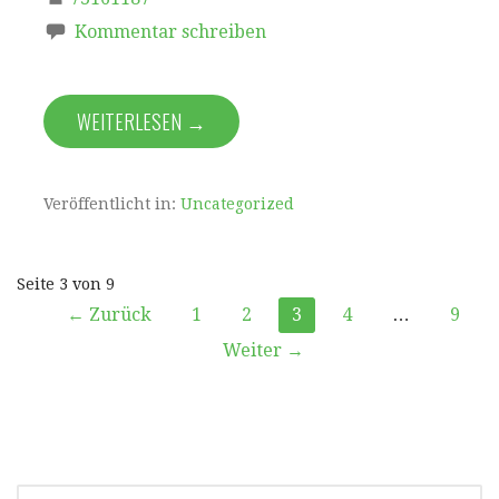
Kommentar schreiben
WEITERLESEN →
Veröffentlicht in:
Uncategorized
Beitrag
Seite 3 von 9
← Zurück
1
2
3
4
…
9
Navigation
Weiter →
SUCHEN