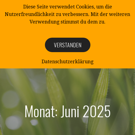
Zum
Diese Seite verwendet Cookies, um die
Inhalt
Nutzerfreundlichkeit zu verbessern. Mit der weiteren
springen
Verwendung stimmst du dem zu.
VERSTANDEN
NATURSCHUTZ
Naturschutzverein Mittelangeln e.V.
Datenschutzerklärung
Monat: Juni 2025